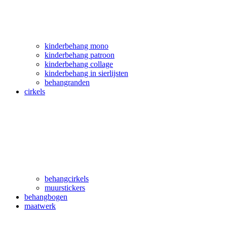
kinderbehang mono
kinderbehang patroon
kinderbehang collage
kinderbehang in sierlijsten
behangranden
cirkels
behangcirkels
muurstickers
behangbogen
maatwerk