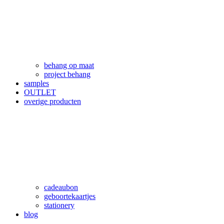
behang op maat
project behang
samples
OUTLET
overige producten
cadeaubon
geboortekaartjes
stationery
blog