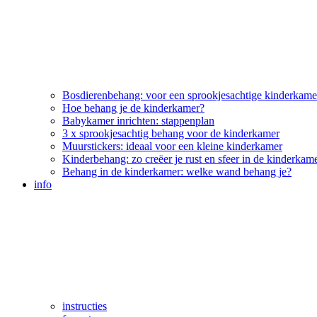
Bosdierenbehang: voor een sprookjesachtige kinderkame
Hoe behang je de kinderkamer?
Babykamer inrichten: stappenplan
3 x sprookjesachtig behang voor de kinderkamer
Muurstickers: ideaal voor een kleine kinderkamer
Kinderbehang: zo creëer je rust en sfeer in de kinderkam
Behang in de kinderkamer: welke wand behang je?
info
instructies