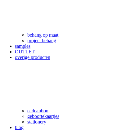
behang op maat
project behang
samples
OUTLET
overige producten
cadeaubon
geboortekaartjes
stationery
blog