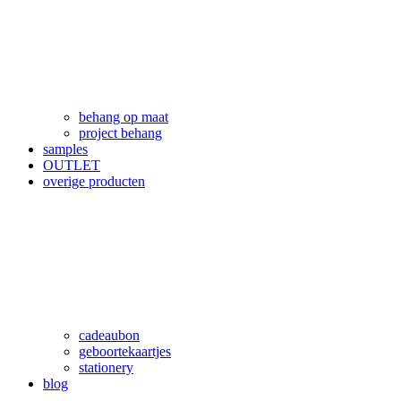
behang op maat
project behang
samples
OUTLET
overige producten
cadeaubon
geboortekaartjes
stationery
blog