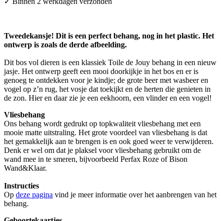
✓ Binnen 2 werkdagen verzonden
Tweedekansje! Dit is een perfect behang, nog in het plastic. Het
ontwerp is zoals de derde afbeelding.
Dit bos vol dieren is een klassiek Toile de Jouy behang in een nieuw
jasje. Het ontwerp geeft een mooi doorkijkje in het bos en er is
genoeg te ontdekken voor je kindje; de grote beer met wasbeer en
vogel op z’n rug, het vosje dat toekijkt en de herten die genieten in
de zon. Hier en daar zie je een eekhoorn, een vlinder en een vogel!
Vliesbehang
Ons behang wordt gedrukt op topkwaliteit vliesbehang met een
mooie matte uitstraling. Het grote voordeel van vliesbehang is dat
het gemakkelijk aan te brengen is en ook goed weer te verwijderen.
Denk er wel om dat je plaksel voor vliesbehang gebruikt om de
wand mee in te smeren, bijvoorbeeld Perfax Roze of Bison
Wand&Klaar.
Instructies
Op
deze pagina
vind je meer informatie over het aanbrengen van het
behang.
Geboortekaartjes