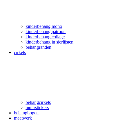
kinderbehang mono
kinderbehang patroon
kinderbehang collage
kinderbehang in sierlijsten
behangranden
cirkels
behangcirkels
muurstickers
behangbogen
maatwerk